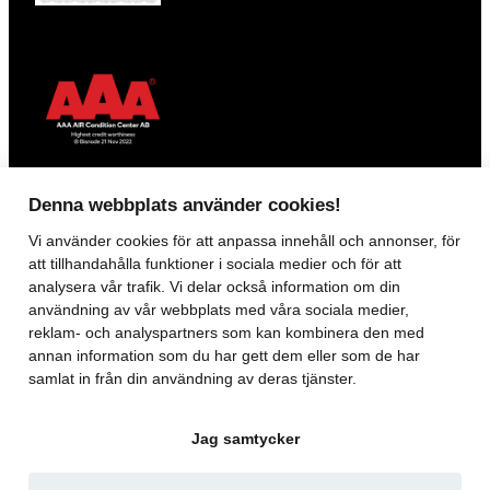
Denna webbplats använder cookies!
Vi använder
cookies
för att anpassa innehåll och annonser, för
KONTAKT
att tillhandahålla funktioner i sociala medier och för att
analysera vår trafik. Vi delar också information om din
070-160 18 85
användning av vår webbplats med våra sociala medier,
018 – 15 45 65
reklam- och analyspartners som kan kombinera den med
accenterab@gmail.com
annan information som du har gett dem eller som de har
Orgnmr: 5566383526
samlat in från din användning av deras tjänster.
Säbygatan 19, 753 23 Uppsala
Jag samtycker