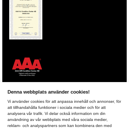
Denna webbplats använder cookies!
Vi använder
cookies
för att anpassa innehåll och annonser, för
KONTAKT
att tillhandahålla funktioner i sociala medier och för att
analysera vår trafik. Vi delar också information om din
070-160 18 85
användning av vår webbplats med våra sociala medier,
018 – 15 45 65
reklam- och analyspartners som kan kombinera den med
accenterab@gmail.com