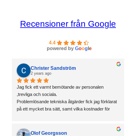
Recensioner från Google
4.4
powered by
G
o
o
g
l
e
Christer Sandström
2 years ago
Jag fick ett varmt bemötande av personalen 
,trevliga och sociala.
Problemlösande tekniska åtgärder fick jag förklarat 
på ett mycket bra sätt, samt vilka kostnader för 
materiel som anskaffades.
Kundmottagning möttes jag en god och glad person 
som hade hand om beställningar och kontant 
Olof Georgsson